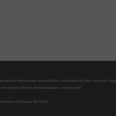
Appenzeller Sennenhund anzuschaffen, bedenken Sie bitte nochmals fol
t sich das mit Ihren Lebensumständen vereinbaren?
formiert (Literatur, Züchter)?