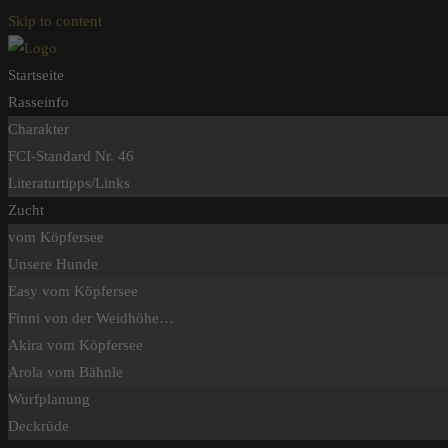
Skip to content
Startseite
Rasseinfo
Charakter
FCI-Standard Nr. 46
Literaturtipps/Links
Zucht
vom Köpfersee
Unsere Hunde
Easy vom Köpfersee
Finni von der Weidhöhe…
Akira vom Köpfersee
Arola vom Bähnle
Wurfplanung
Deckrüde