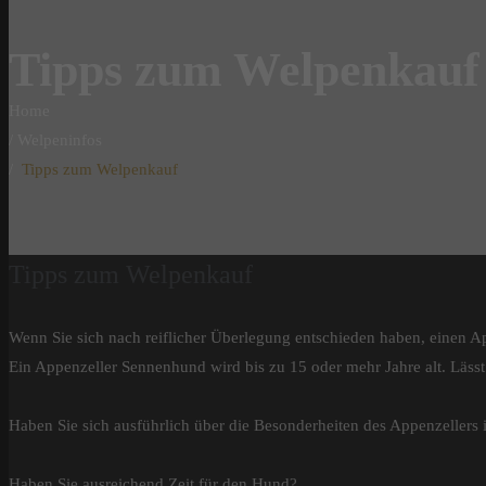
Tipps zum Welpenkauf
Home
Welpeninfos
Tipps zum Welpenkauf
Tipps zum Welpenkauf
Wenn Sie sich nach reiflicher Überlegung entschieden haben, einen 
Ein Appenzeller Sennenhund wird bis zu 15 oder mehr Jahre alt. Läss
Haben Sie sich ausführlich über die Besonderheiten des Appenzellers in
Haben Sie ausreichend Zeit für den Hund?