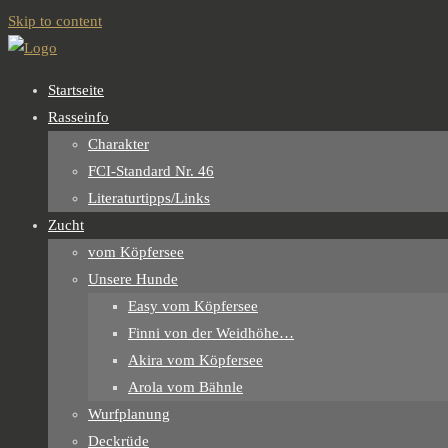
Skip to content
Startseite
Rasseinfo
Charakter
FCI-Standard Nr. 46
Literaturtipps/Links
Zucht
vom Köpfersee
Unsere Hunde
Easy vom Köpfersee
Finni von der Weidhöhe…
Akira vom Köpfersee
Arola vom Bähnle
Wurfplanung
Deckrüde