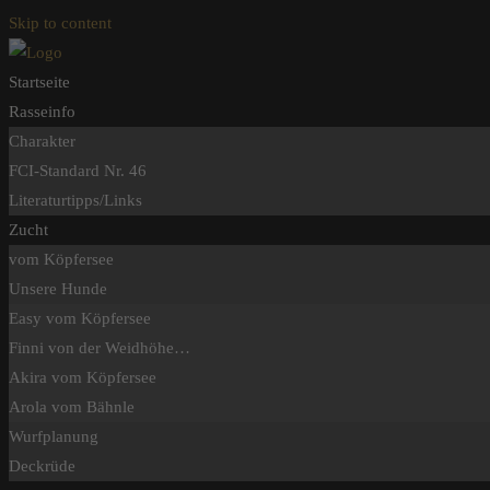
Skip to content
Startseite
Rasseinfo
Charakter
FCI-Standard Nr. 46
Literaturtipps/Links
Zucht
vom Köpfersee
Unsere Hunde
Easy vom Köpfersee
Finni von der Weidhöhe…
Akira vom Köpfersee
Arola vom Bähnle
Wurfplanung
Deckrüde