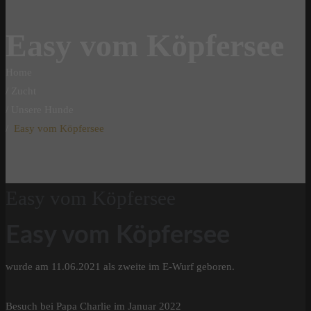
Easy vom Köpfersee
Home
Zucht
Unsere Hunde
Easy vom Köpfersee
Easy vom Köpfersee
Easy vom Köpfersee
wurde am 11.06.2021 als zweite im E-Wurf geboren.
Besuch bei Papa Charlie im Januar 2022