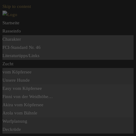
Skip to content
Startseite
Rasseinfo
Charakter
FCI-Standard Nr. 46
Literaturtipps/Links
Zucht
vom Köpfersee
Unsere Hunde
Easy vom Köpfersee
Finni von der Weidhöhe…
Akira vom Köpfersee
Arola vom Bähnle
Wurfplanung
Deckrüde